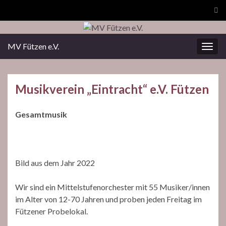
Suc
ums
MV Fützen e.V.
Navi
umsc
Musikverein „Eintracht“ e.V. Fützen
Gesamtmusik
Bild aus dem Jahr 2022
Wir sind ein Mittelstufenorchester mit 55 Musiker/innen
im Alter von 12-70 Jahren und proben jeden Freitag im
Fützener Probelokal.