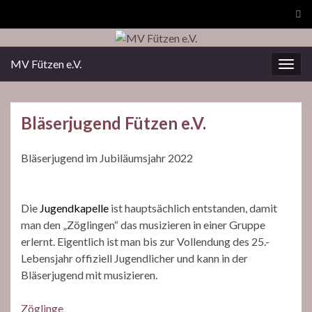
Suc
ums
MV Fützen e.V.
Navi
umsc
Bläserjugend Fützen e.V.
Bläserjugend im Jubiläumsjahr 2022
Die
Jugendkapelle
ist hauptsächlich entstanden, damit
man den „Zöglingen“ das musizieren in einer Gruppe
erlernt. Eigentlich ist man bis zur Vollendung des 25.-
Lebensjahr offiziell Jugendlicher und kann in der
Bläserjugend mit musizieren.
Zöglinge