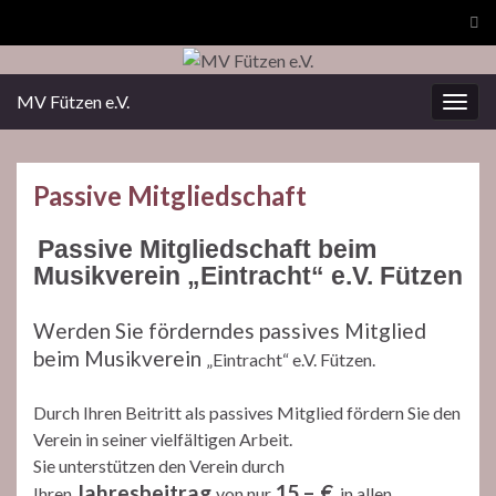
Suc
ums
MV Fützen e.V.
Navi
umsc
Passive Mitgliedschaft
Passive Mitgliedschaft beim
Musikverein „Eintracht“ e.V. Fützen
Werden Sie förderndes passives Mitglied
beim Musikverein
„Eintracht“ e.V. Fützen.
Durch Ihren Beitritt als passives Mitglied fördern Sie den
Verein in seiner vielfältigen Arbeit.
Sie unterstützen den Verein durch
Jahresbeitrag
15,– €
Ihren
von nur
in allen