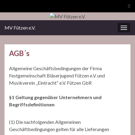
Suc
ums
MV Fützen e.V.
Navi
umsc
AGB´s
Allgemeine Geschäftsbedingungen der Firma
Festgemeinschaft Bläserjugend Fützen e.V. und
Musikverein „Eintracht“ e.V. Fützen GbR
§1 Geltung gegenüber Unternehmern und
Begriffsdefinitionen
(1) Die nachfolgenden Allgemeinen
Geschäftbedingungen gelten für alle Lieferungen